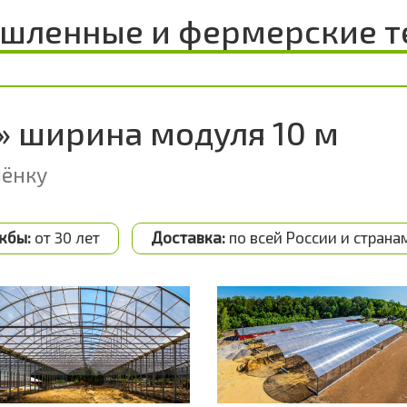
шленные и фермерские т
» ширина модуля 10 м
лёнку
жбы:
от 30 лет
Доставка:
по всей России и страна