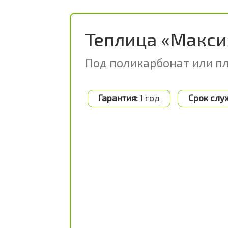
Теплица «Макси
Под поликарбонат или п
Гарантия:
1 год
Срок слу