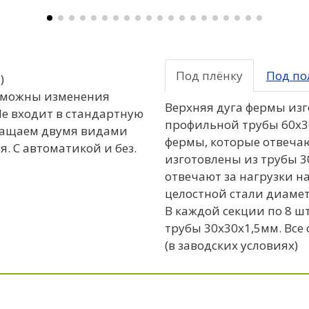
Под плёнку
Под по
)
 возможны изменения
Верхняя дуга фермы изг
(Не входит в стандартную
профильной трубы 60x3
нащаем двумя видами
фермы, которые отвечаю
. С автоматикой и без.
изготовлены из трубы 3
отвечают за нагрузки н
целостной стали диаметр
В каждой секции по 8 
трубы 30x30x1,5мм. Все
(в заводских условиях)