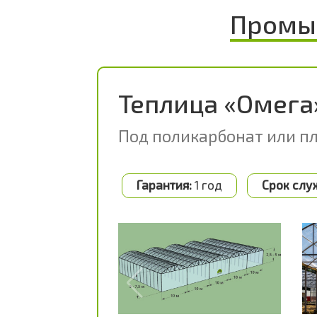
Промы
Теплица «Омега
Под поликарбонат или п
Гарантия:
1 год
Срок слу