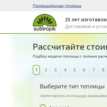
Промышленные теплицы
25 лет изготавл
Доставляем и уста
Рассчитайте стои
Подбор модели теплицы с полным расчё
1
2
3
4
5
6
7
8
Выберите тип теплицы
Ориентируясь на площадь выращива