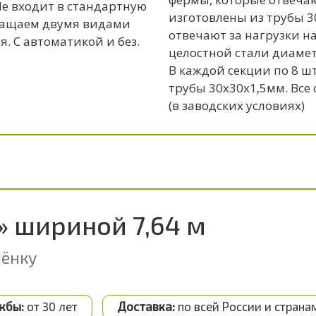
(Не входит в стандартную
изготовлены из трубы 3
нащаем двумя видами
отвечают за нагрузки н
. С автоматикой и без.
целостной стали диаметр
В каждой секции по 8 
трубы 30x30x1,5мм. Все
(в заводских условиях)
» шириной 7,64 м
лёнку
жбы:
от 30 лет
Доставка:
по всей России и страна