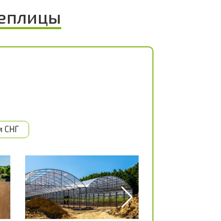
еплицы
м СНГ