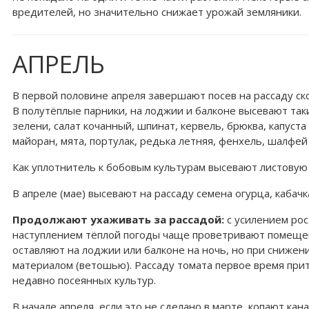
вредителей, но значительно снижает урожай земляники.
АПРЕЛЬ
В первой половине апреля завершают посев на рассаду ск
В полутёплые парники, на лоджии и балконе высевают таки
зелени, салат кочанный, шпинат, кервель, брюква, капуста
майоран, мята, портулак, редька летняя, фенхель, шалфей
Как уплотнитель к бобовым культурам высевают листовую 
В апреле (мае) высевают на рассаду семена огурца, кабачк
Продолжают ухаживать за рассадой:
с усилением рос
наступлением тёплой погоды чаще проветривают помещен
оставляют на лоджии или балконе на ночь, но при снижен
материалом (ветошью). Рассаду томата первое время при
недавно посеянных культур.
В начале апреля, если это не сделано в марте, копают кан