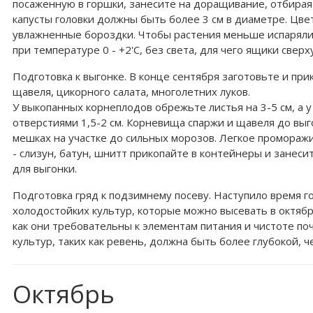
посаженную в горшки, занесите на доращивание, отбирая
капусты головки должны быть более 3 см в диаметре. Цвет
увлажненные бороздки. Чтобы растения меньше испаряли
при температуре 0 - +2'С, без света, для чего ящики све
Подготовка к выгонке. В конце сентября заготовьте и пр
щавеля, цикорного салата, многолетних луков.
У выкопанных корнеплодов обрежьте листья на 3-5 см, а у
отверстиями 1,5-2 см. Корневища спаржи и щавеля до выг
мешках на участке до сильных морозов. Легкое промораж
- слизун, батун, шнитт прикопайте в контейнеры и занес
для выгонки.
Подготовка гряд к подзимнему посеву. Наступило время г
холодостойких культур, которые можно высевать в октябре
как они требовательны к элементам питания и чистоте по
культур, таких как ревень, должна быть более глубокой, ч
Октябрь