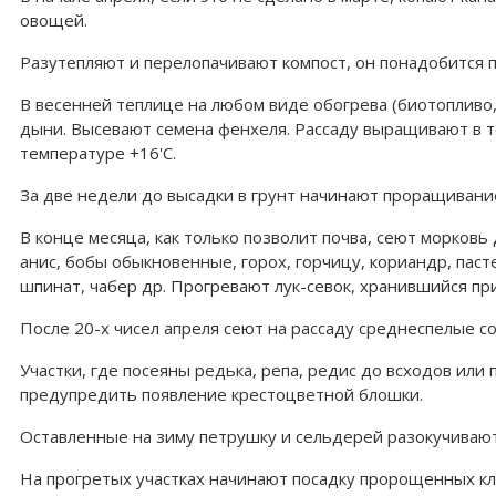
овощей.
Разутепляют и перелопачивают компост, он понадобится п
В весенней теплице на любом виде обогрева (биотопливо, 
дыни. Высевают семена фенхеля. Рассаду выращивают в т
температуре +16'С.
За две недели до высадки в грунт начинают проращивание 
В конце месяца, как только позволит почва, сеют морковь 
анис, бобы обыкновенные, горох, горчицу, кориандр, пасте
шпинат, чабер др. Прогревают лук-севок, хранившийся при
После 20-х чисел апреля сеют на рассаду среднеспелые со
Участки, где посеяны редька, репа, редис до всходов ил
предупредить появление крестоцветной блошки.
Оставленные на зиму петрушку и сельдерей разокучивают
На прогретых участках начинают посадку пророщенных кл