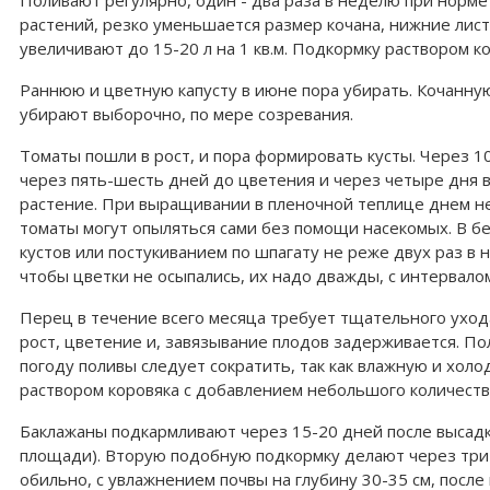
Поливают регулярно, один - два раза в неделю при норме 
растений, резко уменьшается размер кочана, нижние лист
увеличивают до 15-20 л на 1 кв.м. Подкормку раствором к
Раннюю и цветную капусту в июне пора убирать. Кочанную
убирают выборочно, по мере созревания.
Томаты пошли в рост, и пора формировать кусты. Через 1
через пять-шесть дней до цветения и через четыре дня во
растение. При выращивании в пленочной теплице днем не
томаты могут опыляться сами без помощи насекомых. В б
кустов или постукиванием по шпагату не реже двух раз в
чтобы цветки не осыпались, их надо дважды, с интервало
Перец в течение всего месяца требует тщательного ухода
рост, цветение и, завязывание плодов задерживается. Пол
погоду поливы следует сократить, так как влажную и хол
раствором коровяка с добавлением небольшого количеств
Баклажаны подкармливают через 15-20 дней после высадки 
площади). Вторую подобную подкормку делают через три 
обильно, с увлажнением почвы на глубину 30-35 см, посл