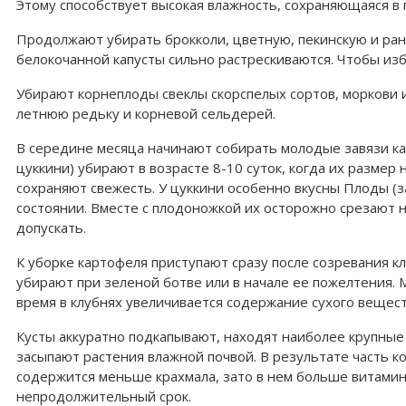
Этому способствует высокая влажность, сохраняющаяся в 
Продолжают убирать брокколи, цветную, пекинскую и ран
белокочанной капусты сильно растрескиваются. Чтобы изб
Убирают корнеплоды свеклы скорспелых сортов, моркови и 
летнюю редьку и корневой сельдерей.
В середине месяца начинают собирать молодые завязи ка
цуккини) убирают в возрасте 8-10 суток, когда их размер
сохраняют свежесть. У цуккини особенно вкусны Плоды (з
состоянии. Вместе с плодоножкой их осторожно срезают 
допускать.
К уборке картофеля приступают сразу после созревания 
убирают при зеленой ботве или в начале ее пожелтения.
время в клубнях увеличивается содержание сухого вещест
Кусты аккуратно подкапывают, находят наиболее крупные к
засыпают растения влажной почвой. В результате часть к
содержится меньше крахмала, зато в нем больше витамина 
непродолжительный срок.