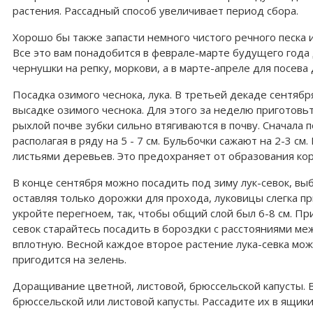
растения. Рассадный способ увеличивает период сбора.
Хорошо бы также запасти немного чистого речного песка 
Все это вам понадобится в феврале-марте будущего года д
чернушки на репку, моркови, а в марте-апреле для посева 
Посадка озимого чеснока, лука. В третьей декаде сентябр
высадке озимого чеснока. Для этого за неделю приготовь
рыхлой почве зубки сильно втягиваются в почву. Сначала 
располагая в ряду на 5 - 7 см. Бульбочки сажают на 2-3 с
листьями деревьев. Это предохраняет от образования кор
В конце сентября можно посадить под зиму лук-севок, выб
оставляя только дорожки для прохода, луковицы слегка 
укройте перегноем, так, чтобы общий слой был 6-8 см. П
севок старайтесь посадить в бороздки с расстояниями меж
вплотную. Весной каждое второе растение лука-севка можн
пригодится на зелень.
Доращивание цветной, листовой, брюссельской капусты. 
брюссельской или листовой капусты. Рассадите их в ящики