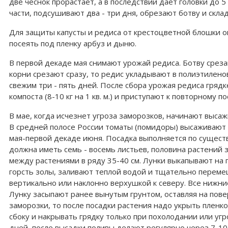
две чеснок прорастает, а в последствии дает головки до 
части, подсушивают два - три дня, обрезают ботву и скла
Для защиты капусты и редиса от крестоцветной блошки опр
посеять под пленку арбуз и дыню.
В первой декаде мая снимают урожай редиса. Ботву срезаю
корни срезают сразу, то редис укладывают в полиэтилено
свежим три - пять дней. После сбора урожая редиса гряд
компоста (8-10 кг на 1 кв. м.) и приступают к повторному п
В мае, когда исчезнет угроза заморозков, начинают высаж
В средней полосе России томаты (помидоры) высаживают в
мая-первой декаде июня. Посадка выполняется по существ
должна иметь семь - восемь листьев, половина растений з
между растениями в ряду 35-40 см. Лунки выкапывают на гл
горсть золы, заливают теплой водой и тщательно перемеш
вертикально или наклонно верхушкой к северу. Все нижни
Лунку засыпают ранее вынутым грунтом, оставляя на пове
заморозки, то после посадки растения надо укрыть пленко
сбоку и накрывать грядку только при похолодании или угр
дней, после высадки поливы делают регулярно через 7-10 