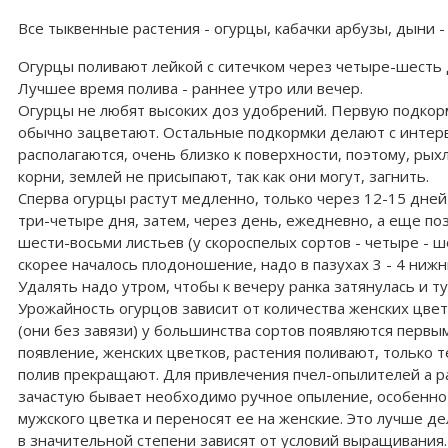
Все тыквенные растения - огурцы, кабачки арбузы, дыни 
Огурцы поливают лейкой с ситечком через четыре-шесть дне
Лучшее время полива - раннее утро или вечер.
Огурцы не любят высоких доз удобрений. Первую подкормк
обычно зацветают. Остальные подкормки делают с интерв
располагаются, очень близко к поверхности, поэтому, ры
корни, землей не присыпают, так как они могут, загнить.
Сперва огурцы растут медленно, только через 12-15 дней
три-четыре дня, затем, через день, ежедневно, а еще поз
шести-восьми листьев (у скороспелых сортов - четыре - 
скорее началось плодоношение, надо в пазухах 3 - 4 ниж
Удалять надо утром, чтобы к вечеру ранка затянулась и т
Урожайность огурцов зависит от количества женских цвет
(они без завязи) у большинства сортов появляются первым
появление, женских цветков, растения поливают, только т
полив прекращают. Для привлечения пчел-опылителей а ра
зачастую бывает необходимо ручное опыление, особенно 
мужского цветка и переносят ее на женские. Это лучше д
в значительной степени зависят от условий выращивания. 