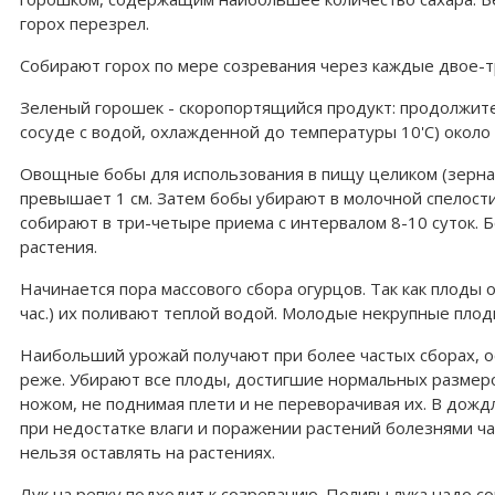
горох перезрел.
Собирают горох по мере созревания через каждые двое-тр
Зеленый горошек - скоропортящийся продукт: продолжитель
сосуде с водой, охлажденной до температуры 10'С) около 
Овощные бобы для использования в пищу целиком (зерна 
превышает 1 см. Затем бобы убирают в молочной спелости
собирают в три-четыре приема с интервалом 8-10 суток.
растения.
Начинается пора массового сбора огурцов. Так как плоды 
час.) их поливают теплой водой. Молодые некрупные пло
Наибольший урожай получают при более частых сбopax, о
реже. Убирают все плоды, достигшие нормальных размеро
ножом, не поднимая плети и не переворачивая их. В дожд
при недостатке влаги и поражении растений болезнями ча
нельзя оставлять на растениях.
Лук на репку подходит к созреванию. Поливы лука надо с