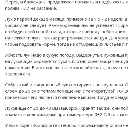
Перец и баклажаны продолжают поливать и подрыхлять ч
полива - 3 л на растение.
Лук в первой декаде месяца, примерно за 1,5 - 2 недели 
уборкой не следует. Рано убранный лук не успевает сфор
возбудителей серой гнили, которые приведут к большим 
на лежкости лука, так как растрескивается чешуя. Для у
чтобы подорвать корни, тогда из отмирающих листьев пи
Убирать лук надо в сухую погоду. Выдернутые луковицы пр
на луковицах образуется сухая, плотно облегающая чешуя
помещении. Высохшие листья можно обрезать, но лучше 
задевая его.
Собранный и высушенный лук сортируют - по крупности. Л
слоем до 20 см в теплом помещении с температурой 10- 2
признаком чего является появление мошки. Тогда его над
Луковицы от 20 до 40 мм (выборок) хранят так же, они по
хранить в холодильнике при температуре 0+2 С. Это спасе
У лука-порея подокучьте стебель. Прореживайте рядки че