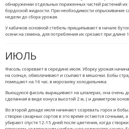
обнаружении отдельных пораженных частей растений их 
бордоской жидкости. При необходимости опрыскивание сле
недели до сбора урожая.
У кабачков основной стебель прищипывают в начале бутон
осени на семена, для потребления их срезают при длине 1
ИЮЛЬ
Фасоль созревает в середине июля. Уборку урожая начи
на солнце, обмолачивают и ссыпают в мешочки. Бобы стр
помещают на 16 час. в морозилку холодильника.
Вьющуюся фасоль выращивают на шпалерах, она очень де
сделанная в виде конуса высотой 2 м, ( и диаметром основ
Во второй декаде июля начинают созревать горох и бoбы. 
створки сахарных сортов в это время остаются сочными, 
убирают спустя 12-15 дней после цветения, когда створ
горошком, содержащим наибольшее количество сахара. Бел