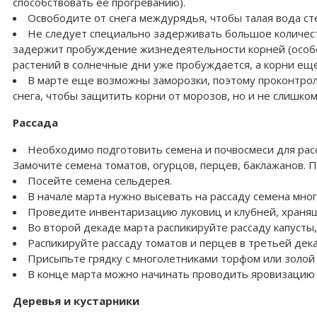
способствовать ее прогреванию).
Освободите от снега междурядья, чтобы талая вода сте
Не следует специально задерживать большое количеств
задержит пробуждение жизнедеятельности корней (особен
растений в солнечные дни уже пробуждается, а корни еще 
В марте еще возможны заморозки, поэтому проконтроли
снега, чтобы защитить корни от морозов, но и не слишком
Рассада
Необходимо подготовить семена и почвосмеси для рас
Замочите семена томатов, огурцов, перцев, баклажанов.
Посейте семена сельдерея.
В начале марта нужно высевать на рассаду семена мног
Проведите инвентаризацию луковиц и клубней, хранящ
Во второй декаде марта распикируйте рассаду капусты
Распикируйте рассаду томатов и перцев в третьей дек
Присыпьте грядку с многолетниками торфом или золой 
В конце марта можно начинать проводить яровизацию к
Деревья и кустарники