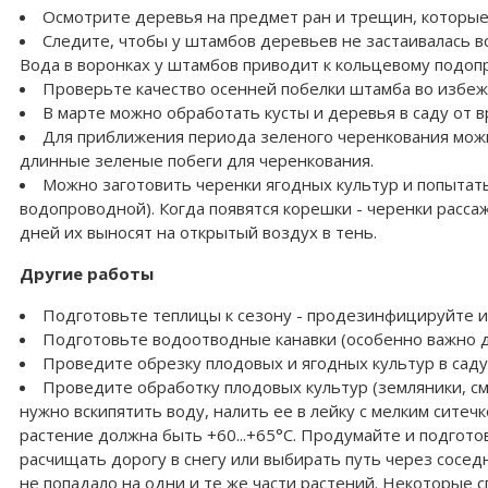
Осмотрите деревья на предмет ран и трещин, которые
Следите, чтобы у штамбов деревьев не застаивалась в
Вода в воронках у штамбов приводит к кольцевому подоп
Проверьте качество осенней побелки штамба во избеж
В марте можно обработать кусты и деревья в саду от 
Для приближения периода зеленого черенкования можн
длинные зеленые побеги для черенкования.
Можно заготовить черенки ягодных культур и попытатьс
водопроводной). Когда появятся корешки - черенки расса
дней их выносят на открытый воздух в тень.
Другие работы
Подготовьте теплицы к сезону - продезинфицируйте их
Подготовьте водоотводные канавки (особенно важно д
Проведите обрезку плодовых и ягодных культур в саду
Проведите обработку плодовых культур (земляники, см
нужно вскипятить воду, налить ее в лейку с мелким ситеч
растение должна быть +60...+65°С. Продумайте и подготов
расчищать дорогу в снегу или выбирать путь через сосед
не попадало на одни и те же части растений. Некоторые с