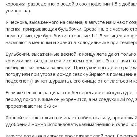
коровяка, разведенного водой в соотношении 1:5 с доба
универсал).
У чеснока, высаженного на семена, в августе начинают со
пленка, прикрывающая бульбочки. Срезанные с частью стр
помещении, где бульбочки в течение 1-1,5 месяцев дозре
насыпают в мешочки и хранят в холодильнике при темпера
Бульбочки, высаженные весной, к концу лета дают только 
кончики листьев, а затем и совсем полегают. Это значит, 
выбирают из земли за листья. При сухой погоде его раск
погоду или при угрозе дождя севок убирают в помещение
подсохнет (начнет шуршать), его очищают от листьев и к
Если же севок выращивают в беспересадочной культуре, то
период покоя. К зиме он укоренится, а на следующий год 
прореживают на 6-8 см.
Яровой чеснок только начинает набирать силу, продолжа
удобрений можно использовать калимагнезию и суперфосфат
Капуста поздняя в августе продолжает свой рост. Ее регу