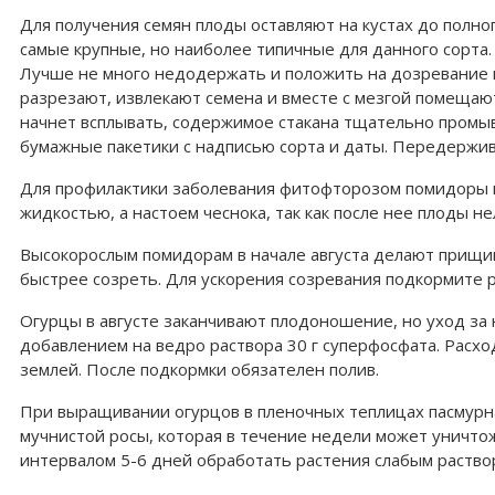
Для получения семян плоды оставляют на кустах до полно
самые крупные, но наиболее типичные для данного сорта.
Лучше не много недодержать и положить на дозревание на
разрезают, извлекают семена и вместе с мезгой помещают 
начнет всплывать, содержимое стакана тщательно промыв
бумажные пакетики с надписью сорта и даты. Передержива
Для профилактики заболевания фитофторозом помидоры в 
жидкостью, а настоем чеснока, так как после нее плоды н
Высокорослым помидорам в начале августа делают прищи
быстрее созреть. Для ускорения созревания подкормите ра
Огурцы в августе заканчивают плодоношение, но уход за
добавлением на ведро раствора 30 г суперфосфата. Расход
землей. После подкормки обязателен полив.
При выращивании огурцов в пленочных теплицах пасмурна
мучнистой росы, которая в течение недели может уничто
интервалом 5-6 дней обработать растения слабым растворо