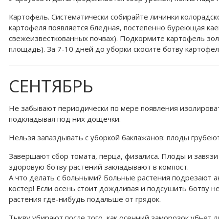
Картофель. Систематически собирайте личинки колорадско
картофеля появляется бледная, постепенно буреющая каемк
свежеизвесткованных почвах). Подкормите картофель золо
площадь). За 7-10 дней до уборки скосите ботву картофе
СЕНТЯБРЬ
Не забывают периодически по мере появления изолироват
подкладывая под них дощечки.
Нельзя запаздывать с уборкой баклажанов: плоды грубеют
Завершают сбор томата, перца, физалиса. Плоды и завязи 
здоровую ботву растений закладывают в компост.
А что делать с больными? Больные растения подрезают ак
костер! Если осень стоит дождливая и подсушить ботву не
растения где-нибудь подальше от грядок.
Тыкву убирают после того, как осенний заморозок убьет 