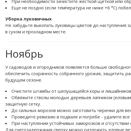
При необходимости зачистите жесткой щеткой или обр
Еще не поздно (если температура не ниже +6 °С) побе
Уборка луковичных
Не забудьте выкопать луковицы цветов до наступления 
в сухом и прохладном месте.
Ноябрь
У садоводов и огородников появляется больше свободно
обеспечить сохранность собранного урожая, защитить рас
будущем сезоне.
Очистите штамбы от шелушащейся коры и лишайников
Обвяжите стволы молодых деревьев лапником (еловыми
защитную сетку.
До сильных морозов можно заготовить черенки для ве
Проведите ревизию в подвале и погребе - удалите вс
При наступлении устойчивых заморозков и отсутствии 
Для снегозадержания сверху можно разложить еловые вет