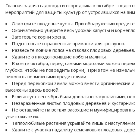
Главная задача садовода и огородника в октябре - подго
мероприятий для защиты культур от устроившихся на зимо
Осмотрите плодовые кусты. При обнаружении вредите
Окончательно уберите весь урожай капусты и корнепл
Заготовьте корни хрена.
Подготовьте отравленные приманки для грызунов.
Развесьте ловчие пояса на стволах плодовых деревьев.
Удалите отплодоносившие побеги малины.
В конце октября, перед самыми морозами можно переко
глубоко, чтобы не повредить корни). При этом не измель
зимовать возможными вредителями.
Перед перекопкой земли можно внести органические и
высажены здесь весной.
Если август-сентябрь были довольно засушливыми, нео
Незараженные листья плодовых деревьев и кустарнико
Не оставляйте на ветвях засохшие и мумифицированны
уничтожьте их.
Теплолюбивые растения укрывайте лишь с наступление
Удалите с участка падалицу семечковых плодовых дере