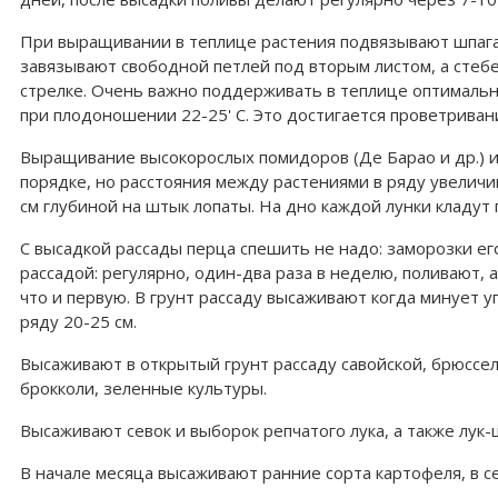
При выращивании в теплице растения подвязывают шпагат
завязывают свободной петлей под вторым листом, а стебе
стрелке. Очень важно поддерживать в теплице оптимальную
при плодоношении 22-25' С. Это достигается проветриван
Выращивание высокорослых помидоров (Де Барао и др.) и
порядке, но расстояния между растениями в ряду увеличи
см глубиной на штык лопаты. На дно каждой лунки кладут 
С высадкой рассады перца спешить не надо: заморозки ег
рассадой: регулярно, один-два раза в неделю, поливают, 
что и первую. В грунт рассаду высаживают когда минует у
ряду 20-25 см.
Высаживают в открытый грунт рассаду савойской, брюссел
брокколи, зеленные культуры.
Высаживают севок и выборок репчатого лука, а также лук-
В начале месяца высаживают ранние сорта картофеля, в с