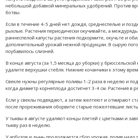
небольшой добавкой минеральных удобрений. Против вр
ботвы.
Если в течение 4-5 дней нет дождя, среднеспелые и позд
рыхлые. Растения периодически окучивайте, а междурядья
раннеспелой капусты растения подкормите, окучьте и обил
дополнительный урожай нежной продукции. В сырую погод
поубавилось слизней.
В конце августа (за 1,5 месяца до уборки) у брюссельско
удалите верхушки стебля. Нижние кочанчики к этому вре
Свекле нужны регулярные поливы 1-2 раза в неделю и по
когда диаметр корнеплода достигнет 3-4 см. Растения в р
Если у свеклы подвядают, а затем желтеют и отмирают ста
после прореживания оборвите старые пожелтевшие листь
У тыквы в августе удаляют концы плетей с цветками и за
тыкву раз в неделю.
У арбузов и дынь продолжается сбор урожая, полив надо п